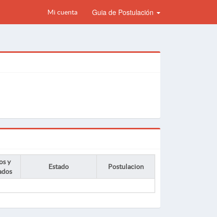
Guia de Postulación
Mi cuenta
os y
Estado
Postulacion
ados