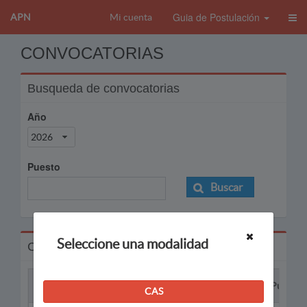
Guia de Postulación
APN
Mi cuenta
CONVOCATORIAS
Busqueda de convocatorias
Año
2026
Puesto
Buscar
Seleccione una modalidad
Convocatorias
Proceso
Puesto
CAS