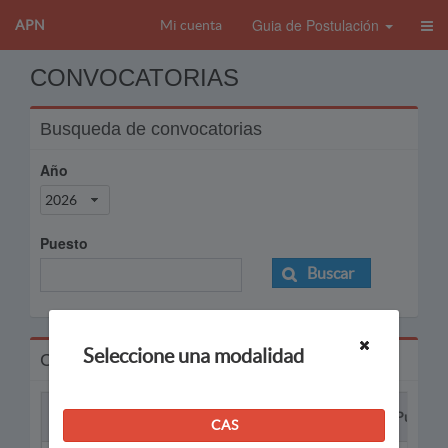
Guia de Postulación
APN
Mi cuenta
CONVOCATORIAS
Busqueda de convocatorias
Año
2026
Puesto
Buscar
Seleccione una modalidad
Convocatorias
Proceso
Puesto
CAS