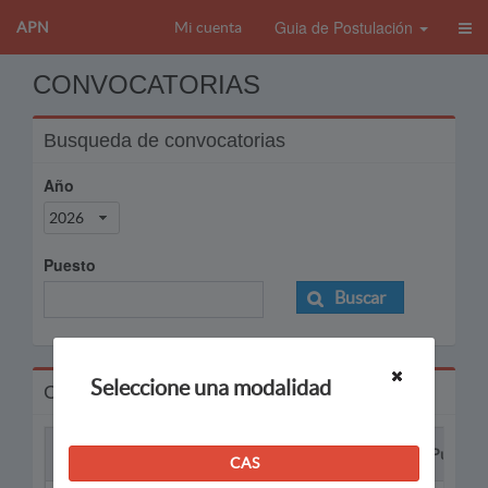
Guia de Postulación
APN
Mi cuenta
CONVOCATORIAS
Busqueda de convocatorias
Año
2026
Puesto
Buscar
Seleccione una modalidad
Convocatorias
Proceso
Puesto
CAS