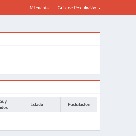
Guia de Postulación
Mi cuenta
os y
Estado
Postulacion
ados