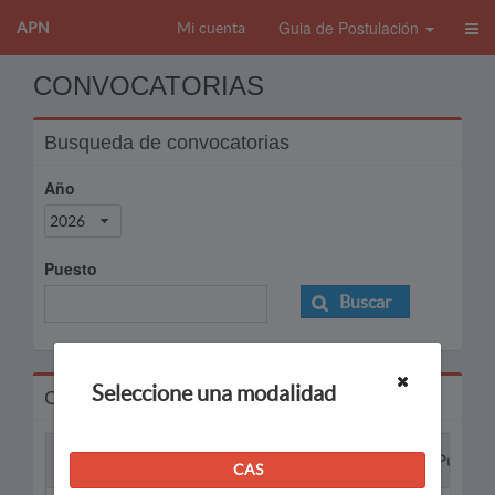
Guia de Postulación
APN
Mi cuenta
CONVOCATORIAS
Busqueda de convocatorias
Año
2026
Puesto
Buscar
Seleccione una modalidad
Convocatorias
Proceso
Puesto
CAS