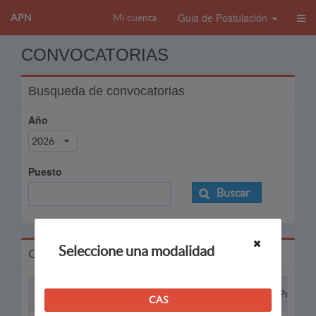
Guia de Postulación
APN
Mi cuenta
CONVOCATORIAS
Busqueda de convocatorias
Año
2026
Puesto
Buscar
Seleccione una modalidad
Convocatorias
Proceso
Puesto
CAS