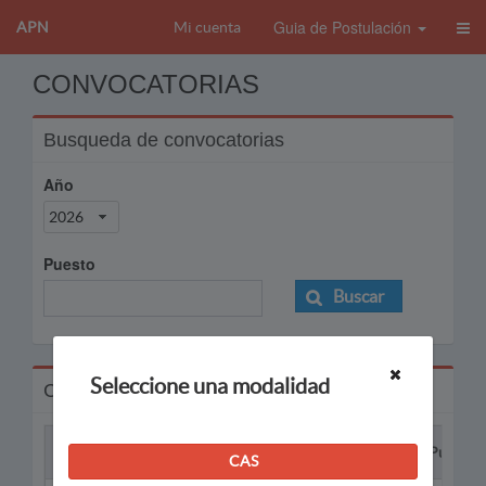
Guia de Postulación
APN
Mi cuenta
CONVOCATORIAS
Busqueda de convocatorias
Año
2026
Puesto
Buscar
Seleccione una modalidad
Convocatorias
Proceso
Puesto
CAS