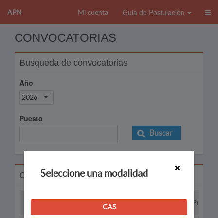
Guia de Postulación
APN
Mi cuenta
CONVOCATORIAS
Busqueda de convocatorias
Año
2026
Puesto
Buscar
Seleccione una modalidad
Convocatorias
Proceso
Puesto
CAS