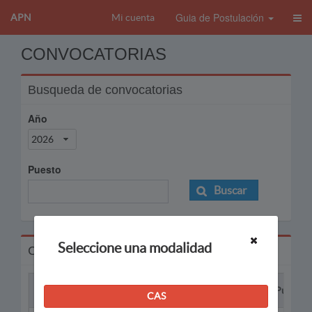
Guia de Postulación
APN
Mi cuenta
CONVOCATORIAS
Busqueda de convocatorias
Año
2026
Puesto
Buscar
Seleccione una modalidad
Convocatorias
Proceso
Puesto
CAS