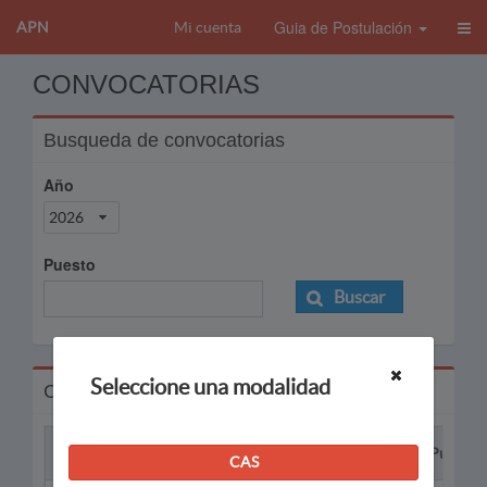
Guia de Postulación
APN
Mi cuenta
CONVOCATORIAS
Busqueda de convocatorias
Año
2026
Puesto
Buscar
Seleccione una modalidad
Convocatorias
Proceso
Puesto
CAS