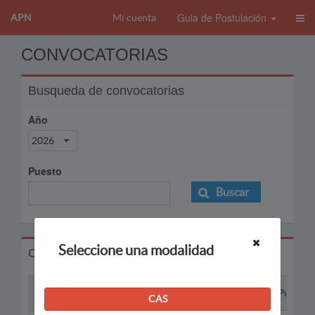
Guia de Postulación
APN
Mi cuenta
CONVOCATORIAS
Busqueda de convocatorias
Año
2026
Puesto
Buscar
Seleccione una modalidad
Convocatorias
Proceso
Puesto
CAS