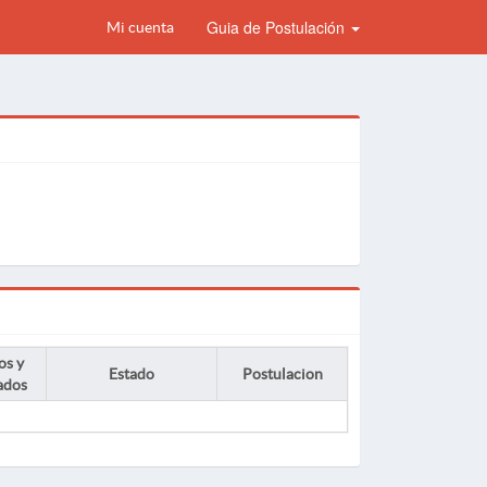
Guia de Postulación
Mi cuenta
os y
Estado
Postulacion
ados