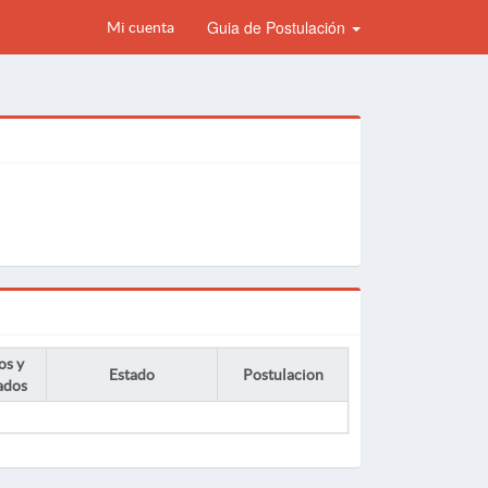
Guia de Postulación
Mi cuenta
os y
Estado
Postulacion
ados