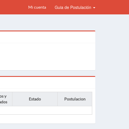
Guia de Postulación
Mi cuenta
os y
Estado
Postulacion
ados