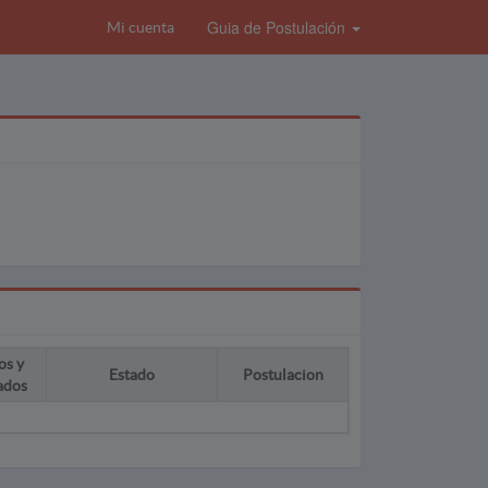
Guia de Postulación
Mi cuenta
os y
Estado
Postulacion
ados