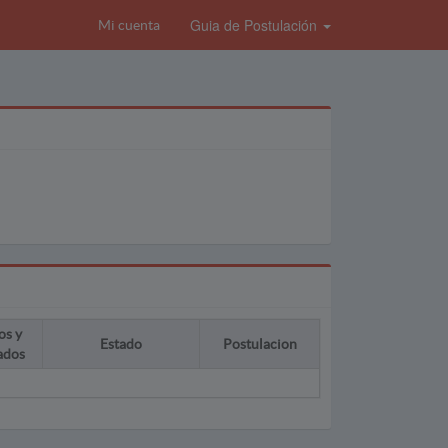
Guia de Postulación
Mi cuenta
os y
Estado
Postulacion
ados