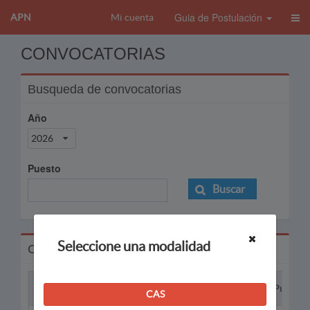
Guia de Postulación
APN
Mi cuenta
CONVOCATORIAS
Busqueda de convocatorias
Año
2026
Puesto
Buscar
Seleccione una modalidad
Convocatorias
Proceso
Puesto
CAS