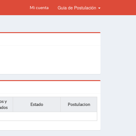
Guia de Postulación
Mi cuenta
os y
Estado
Postulacion
ados