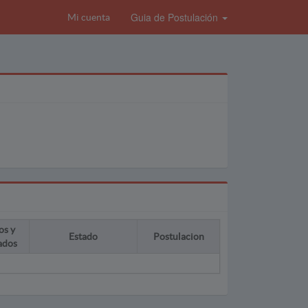
Guia de Postulación
Mi cuenta
os y
Estado
Postulacion
ados