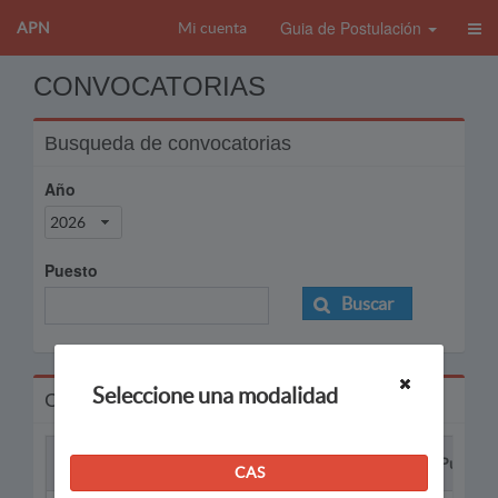
Guia de Postulación
APN
Mi cuenta
CONVOCATORIAS
Busqueda de convocatorias
Año
2026
Puesto
Buscar
Seleccione una modalidad
Convocatorias
Proceso
Puesto
CAS