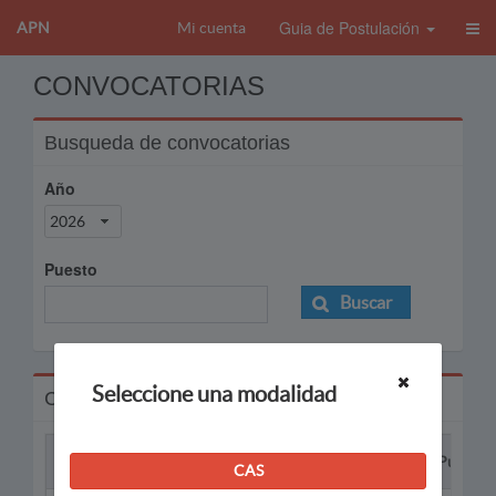
Guia de Postulación
APN
Mi cuenta
CONVOCATORIAS
Busqueda de convocatorias
Año
2026
Puesto
Buscar
Seleccione una modalidad
Convocatorias
Proceso
Puesto
CAS