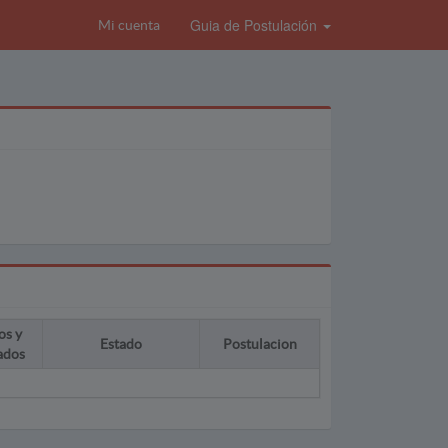
Guia de Postulación
Mi cuenta
os y
Estado
Postulacion
ados