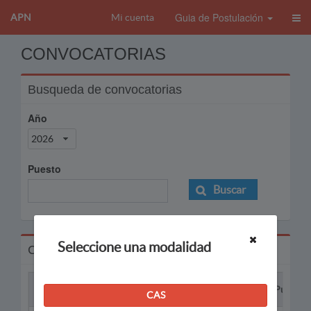
Guia de Postulación
APN
Mi cuenta
CONVOCATORIAS
Busqueda de convocatorias
Año
2026
Puesto
Buscar
Seleccione una modalidad
Convocatorias
Proceso
Puesto
CAS