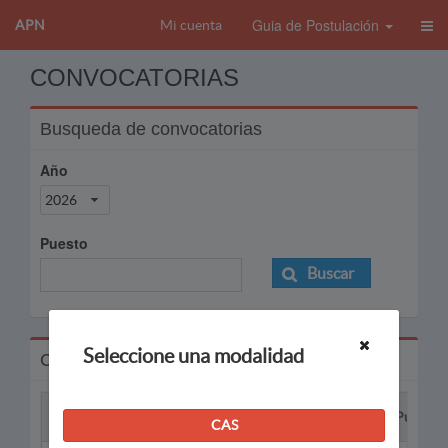
Guia de Postulación
APN
Mi cuenta
CONVOCATORIAS
Busqueda de convocatorias
Año
2026
Puesto
Buscar
Seleccione una modalidad
Convocatorias
Proceso
Puesto
CAS