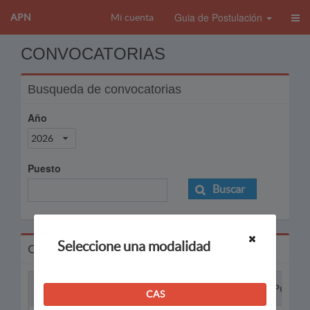
Guia de Postulación
APN
Mi cuenta
CONVOCATORIAS
Busqueda de convocatorias
Año
2026
Puesto
Buscar
Seleccione una modalidad
Convocatorias
Proceso
Puesto
CAS