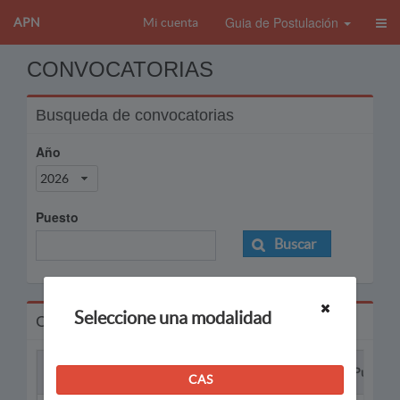
Guia de Postulación
APN
Mi cuenta
CONVOCATORIAS
Busqueda de convocatorias
Año
2026
Puesto
Buscar
Seleccione una modalidad
Convocatorias
Proceso
Puesto
CAS