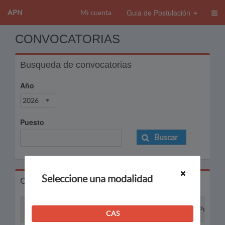
Guia de Postulación
APN
Mi cuenta
CONVOCATORIAS
Busqueda de convocatorias
Año
2026
Puesto
Buscar
Seleccione una modalidad
Convocatorias
Proceso
Puesto
CAS