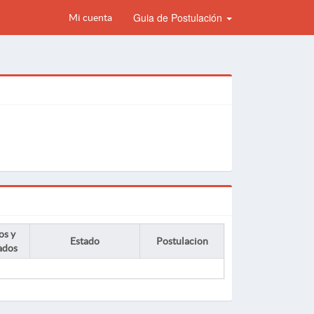
Guia de Postulación
Mi cuenta
os y
Estado
Postulacion
ados