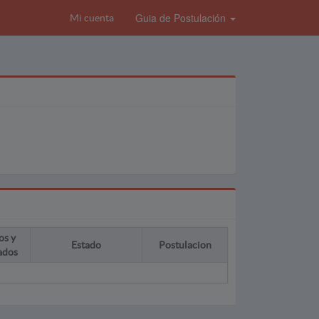
Guia de Postulación
Mi cuenta
os y
Estado
Postulacion
ados