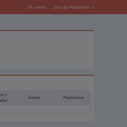
Guia de Postulación
Mi cuenta
os y
Estado
Postulacion
ados