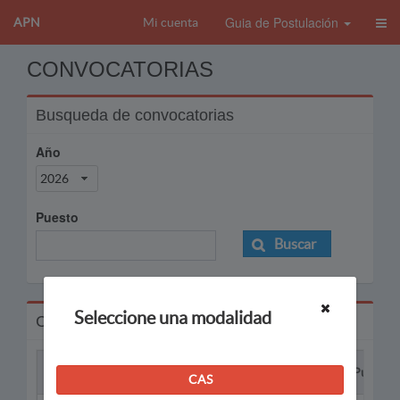
Guia de Postulación
APN
Mi cuenta
CONVOCATORIAS
Busqueda de convocatorias
Año
2026
Puesto
Buscar
Seleccione una modalidad
Convocatorias
Proceso
Puesto
CAS