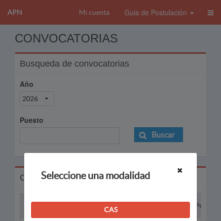
Guia de Postulación
APN
Mi cuenta
CONVOCATORIAS
Busqueda de convocatorias
Año
2026
Puesto
Buscar
Seleccione una modalidad
Convocatorias
Proceso
Puesto
CAS