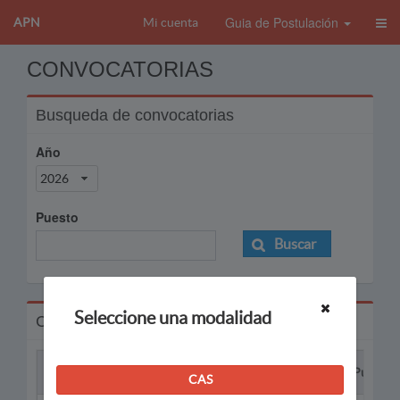
Guia de Postulación
APN
Mi cuenta
CONVOCATORIAS
Busqueda de convocatorias
Año
2026
Puesto
Buscar
Seleccione una modalidad
Convocatorias
Proceso
Puesto
CAS