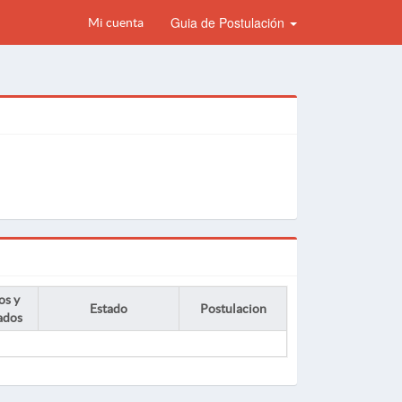
Guia de Postulación
Mi cuenta
os y
Estado
Postulacion
ados