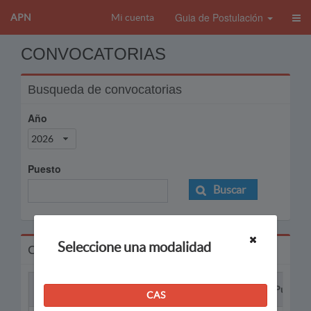
Guia de Postulación
APN
Mi cuenta
CONVOCATORIAS
Busqueda de convocatorias
Año
2026
Puesto
Buscar
Seleccione una modalidad
Convocatorias
Proceso
Puesto
CAS