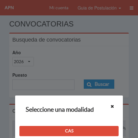
Guia de Postulación
APN
Mi cuenta
CONVOCATORIAS
Busqueda de convocatorias
Año
2026
Puesto
Buscar
Seleccione una modalidad
Convocatorias
Proceso
Puesto
CAS