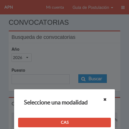
Guia de Postulación
APN
Mi cuenta
CONVOCATORIAS
Busqueda de convocatorias
Año
2026
Puesto
Buscar
Seleccione una modalidad
Convocatorias
Proceso
Puesto
CAS