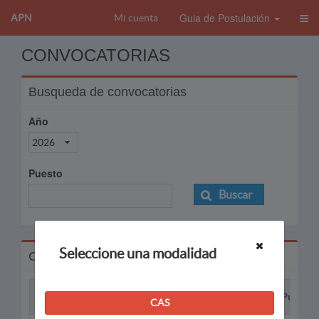
Guia de Postulación
APN
Mi cuenta
CONVOCATORIAS
Busqueda de convocatorias
Año
2026
Puesto
Buscar
Seleccione una modalidad
Convocatorias
Proceso
Puesto
CAS