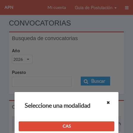
Guia de Postulación
APN
Mi cuenta
CONVOCATORIAS
Busqueda de convocatorias
Año
2026
Puesto
Buscar
Seleccione una modalidad
Convocatorias
Proceso
Puesto
CAS