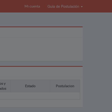
Guia de Postulación
Mi cuenta
os y
Estado
Postulacion
ados