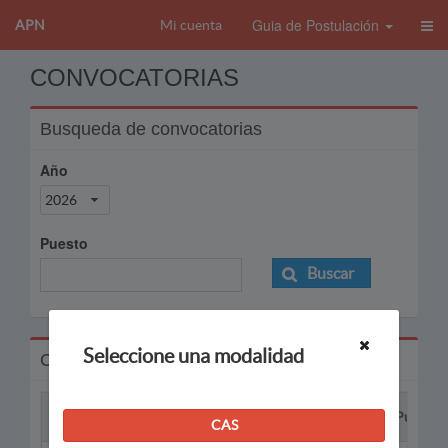
Guia de Postulación
APN
Mi cuenta
CONVOCATORIAS
Busqueda de convocatorias
Año
2026
Puesto
Buscar
Seleccione una modalidad
Convocatorias
Proceso
Puesto
CAS