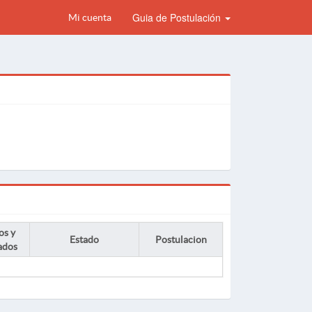
Guia de Postulación
Mi cuenta
os y
Estado
Postulacion
ados