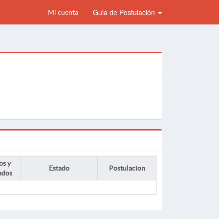
Guia de Postulación
Mi cuenta
os y
Estado
Postulacion
ados