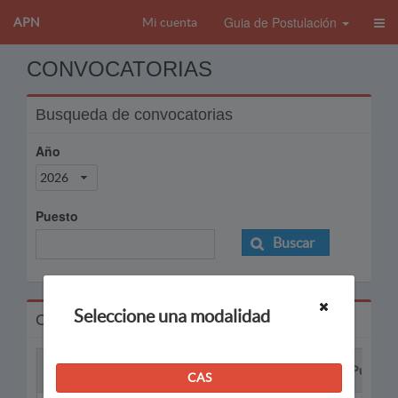
Guia de Postulación
APN
Mi cuenta
CONVOCATORIAS
Busqueda de convocatorias
Año
2026
Puesto
Buscar
Seleccione una modalidad
Convocatorias
Proceso
Puesto
CAS