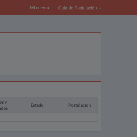
Guia de Postulación
Mi cuenta
os y
Estado
Postulacion
ados