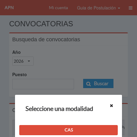
Guia de Postulación
APN
Mi cuenta
CONVOCATORIAS
Busqueda de convocatorias
Año
2026
Puesto
Buscar
Seleccione una modalidad
Convocatorias
Proceso
Puesto
CAS