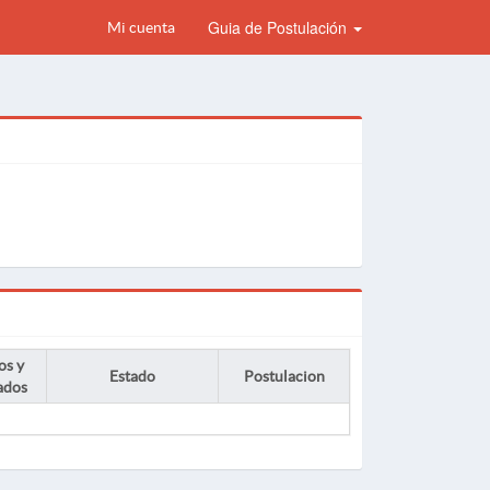
Guia de Postulación
Mi cuenta
os y
Estado
Postulacion
ados