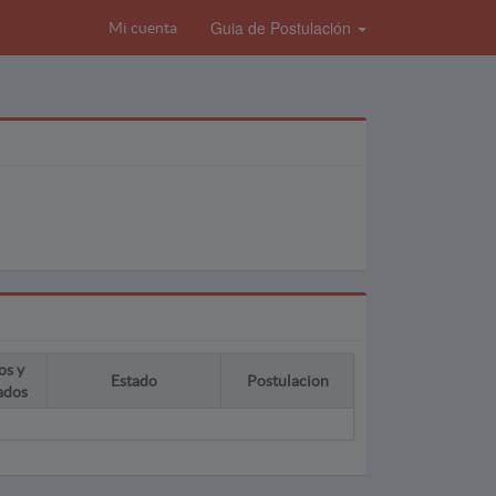
Guia de Postulación
Mi cuenta
os y
Estado
Postulacion
ados