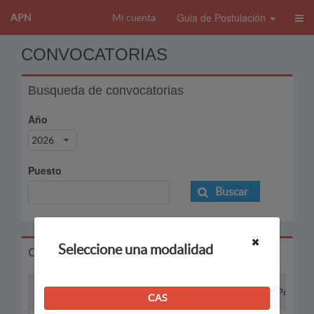
Guia de Postulación
APN
Mi cuenta
CONVOCATORIAS
Busqueda de convocatorias
Año
2026
Puesto
Buscar
Seleccione una modalidad
Convocatorias
Proceso
Puesto
CAS